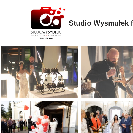
Przejdź
Studio Wysmułek f
do
treści