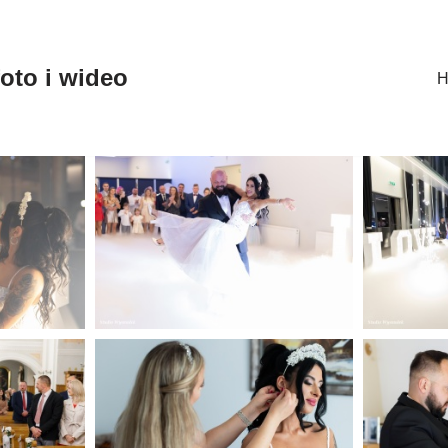
oto i wideo
H